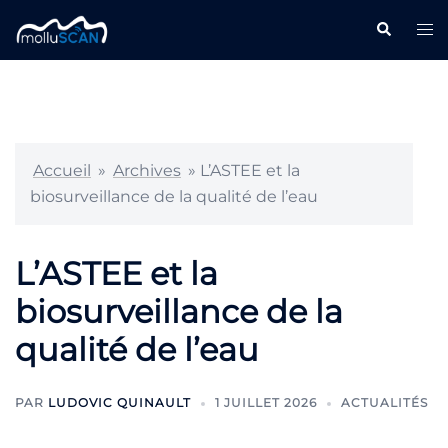
Aller
Recherche
Ouv
au
le
contenu
me
Accueil
»
Archives
»
L’ASTEE et la
biosurveillance de la qualité de l’eau
L’ASTEE et la
biosurveillance de la
qualité de l’eau
PAR
LUDOVIC QUINAULT
1 JUILLET 2026
ACTUALITÉS